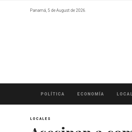
Skip
to
Panamá, 5 de August de 2026.
content
POLÍTICA
ECONOMÍA
LOCA
LOCALES