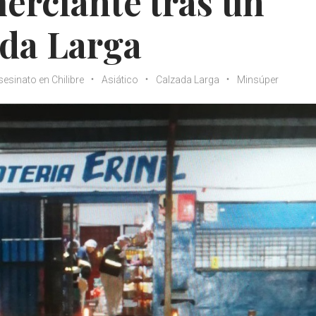
erciante tras un
ada Larga
sesinato en Chilibre
Asiático
Calzada Larga
Minsúper