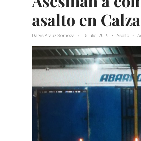
Asesinan a com
asalto en Calz
Darys Arauz Somoza
15 julio, 2019
Asalto
A