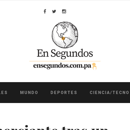
Facebook
Twitter
Instagram
LES
MUNDO
DEPORTES
CIENCIA/TECNO