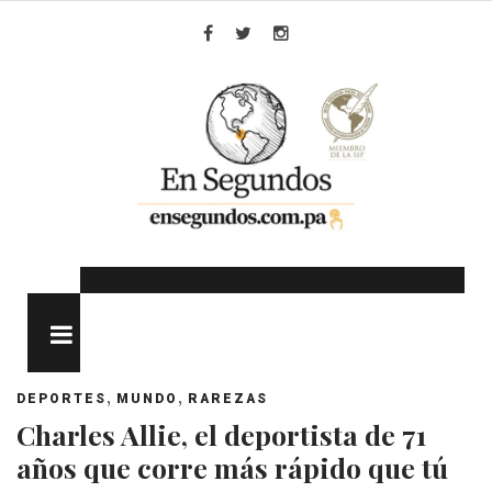
Skip
to
Facebook
Twitter
Instagram
content
MENU
,
,
DEPORTES
MUNDO
RAREZAS
Charles Allie, el deportista de 71
años que corre más rápido que tú