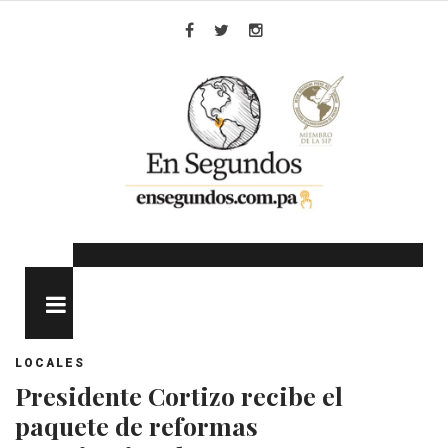
Skip
to
Facebook
Twitter
Instagram
content
MENU
LOCALES
Presidente Cortizo recibe el
paquete de reformas