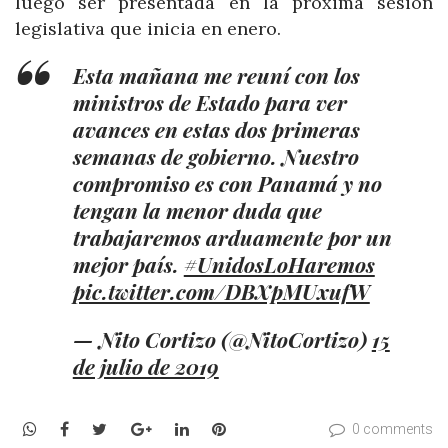
luego ser presentada en la próxima sesión
legislativa que inicia en enero.
Esta mañana me reuní con los
ministros de Estado para ver
avances en estas dos primeras
semanas de gobierno. Nuestro
compromiso es con Panamá y no
tengan la menor duda que
trabajaremos arduamente por un
mejor país.
#UnidosLoHaremos
pic.twitter.com/DBXpMUxufW
— Nito Cortizo (@NitoCortizo)
15
de julio de 2019
WhatsApp
Facebook
Twitter
Google+
LinkedIn
Pinterest
0 comments