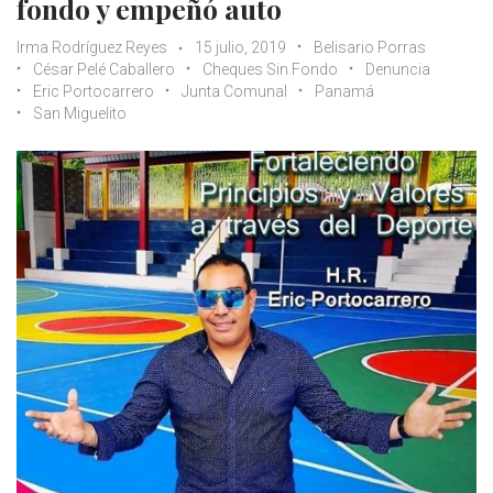
fondo y empeñó auto
Irma Rodríguez Reyes
15 julio, 2019
Belisario Porras
César Pelé Caballero
Cheques Sin Fondo
Denuncia
Eric Portocarrero
Junta Comunal
Panamá
San Miguelito