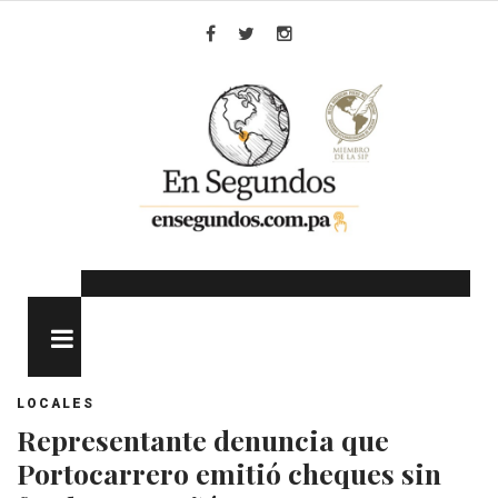
Skip
to
Facebook
Twitter
Instagram
content
MENU
LOCALES
Representante denuncia que
Portocarrero emitió cheques sin