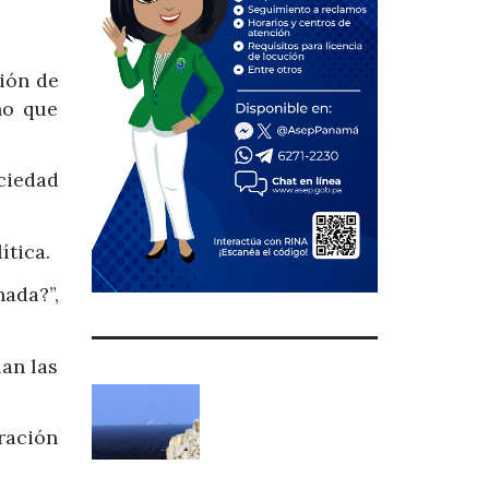
ción de
no que
ciedad
ítica.
ada?”,
ían las
ración