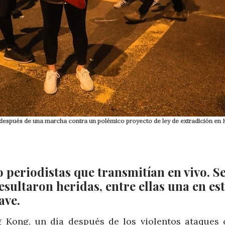
 después de una marcha contra un polémico proyecto de ley de extradición en
 periodistas que transmitían en vivo. 
esultaron heridas, entre ellas una en es
ave.
g Kong, un día después de los violentos ataques 