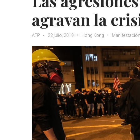
Las agresiones
agravan la cri
AFP
22 julio, 2019
Hong Kong
Manifestació