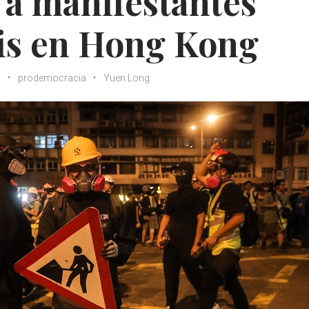
 a manifestantes
sis en Hong Kong
n
prodemocracia
Yuen Long