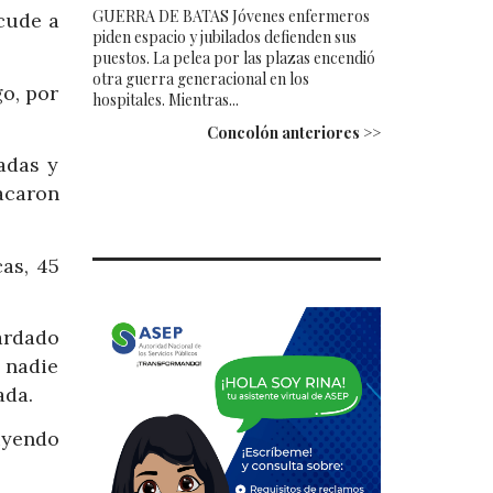
GUERRA DE BATAS Jóvenes enfermeros
cude a
piden espacio y jubilados defienden sus
puestos. La pelea por las plazas encendió
otra guerra generacional en los
go, por
hospitales. Mientras...
Concolón anteriores >>
adas y
acaron
as, 45
tardado
 nadie
ada.
uyendo