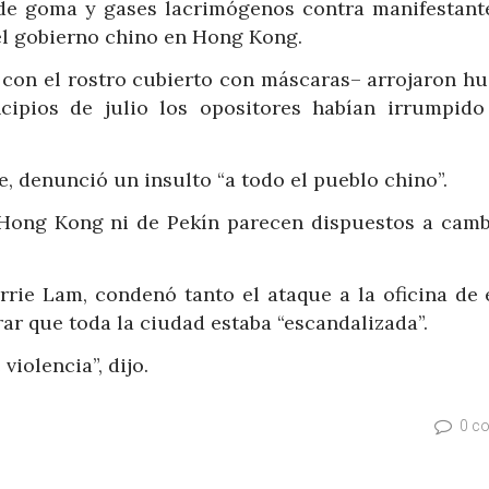
s de goma y gases lacrimógenos contra manifestant
el gobierno chino en Hong Kong.
 con el rostro cubierto con máscaras– arrojaron hu
incipios de julio los opositores habían irrumpido
e, denunció un insulto “a todo el pueblo chino”.
de Hong Kong ni de Pekín parecen dispuestos a camb
rrie Lam, condenó tanto el ataque a la oficina de 
rar que toda la ciudad estaba “escandalizada”.
iolencia”, dijo.
0 c