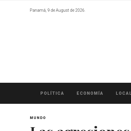
Skip
to
Panamá, 9 de August de 2026.
content
POLÍTICA
ECONOMÍA
LOCA
MUNDO