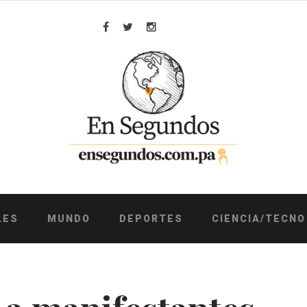
Facebook
Twitter
Instagram
LES
MUNDO
DEPORTES
CIENCIA/TECNO