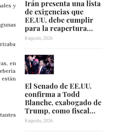
Irán presenta una lista
ales y
de exigencias que
EE.UU. debe cumplir
lgunas
para la reapertura…
8 agosto, 2026
rizaba
as, en
debería
 están
El Senado de EE.UU.
confirma a Todd
Blanche, exabogado de
Trump, como fiscal…
tantes
8 agosto, 2026