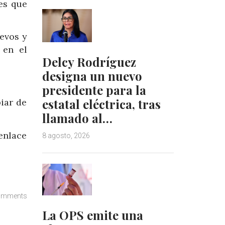
es que
evos y
 en el
Delcy Rodríguez
designa un nuevo
presidente para la
estatal eléctrica, tras
iar de
llamado al…
enlace
8 agosto, 2026
omments
La OPS emite una