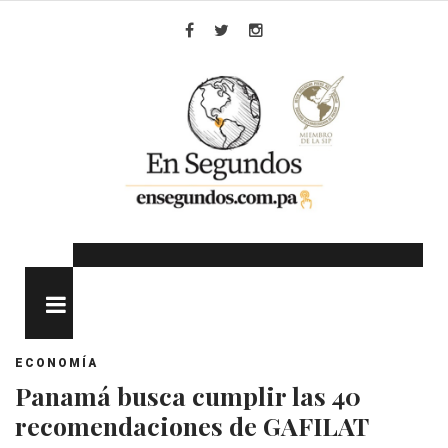
Skip
to
Facebook
Twitter
Instagram
content
MENU
ECONOMÍA
Panamá busca cumplir las 40
recomendaciones de GAFILAT