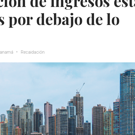
ión de ingresos est
s por debajo de lo
anamá
Recaidación