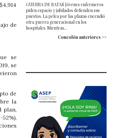
$4,914
GUERRA DE BATAS Jóvenes enfermeros
piden espacio y jubilados defienden sus
puestos. La pelea por las plazas encendió
otra guerra generacional en los
bajo de
hospitales. Mientras...
Concolón anteriores >>
que se
019, se
uvieron
epto de
bre la
 plan,
-52%),
ciones