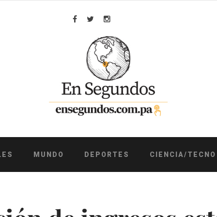
Facebook
Twitter
Instagram
LES
MUNDO
DEPORTES
CIENCIA/TECNO