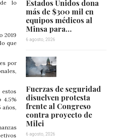
Estados Unidos dona
 de lo
más de $300 mil en
equipos médicos al
Minsa para…
o 2019
6 agosto, 2026
lo que
es por
nales,
Fuerzas de seguridad
 estos
disuelven protesta
o 4.5%
frente al Congreso
5 años,
contra proyecto de
Milei
nanzas
6 agosto, 2026
etivos