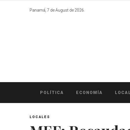
Skip
to
Panamá, 7 de August de 2026.
content
POLÍTICA
ECONOMÍA
LOCA
LOCALES