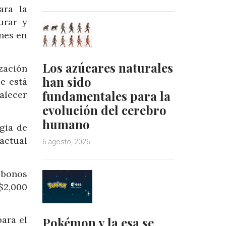
ara la
urar y
ones en
Los azúcares naturales
ización
han sido
se está
fundamentales para la
talecer
evolución del cerebro
humano
gia de
 actual
6 agosto, 2026
 bonos
 $2,000
para el
Pokémon y la esa se