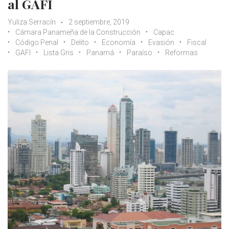
al GAFI
Yuliza Serracín
2 septiembre, 2019
Cámara Panameña de la Construcción
Capac
Código Penal
Delito
Economía
Evasión
Fiscal
GAFI
Lista Gris
Panamá
Paraíso
Reformas