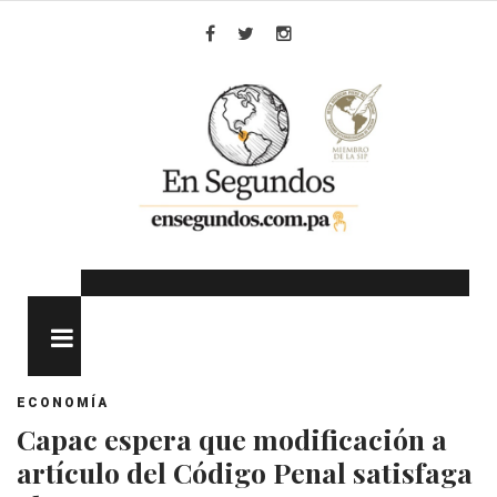
Skip
to
Facebook
Twitter
Instagram
content
MENU
ECONOMÍA
Capac espera que modificación a
artículo del Código Penal satisfaga