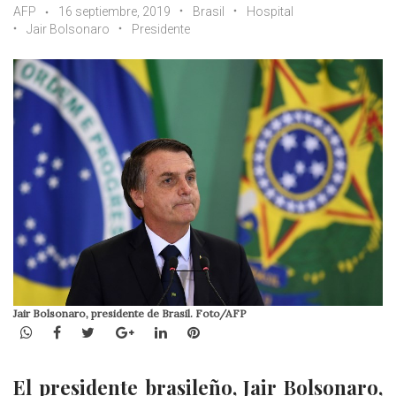
AFP
16 septiembre, 2019
Brasil
Hospital
Jair Bolsonaro
Presidente
Jair Bolsonaro, presidente de Brasil. Foto/AFP
WhatsApp
Facebook
Twitter
Google+
LinkedIn
Pinterest
El presidente brasileño, Jair Bolsonaro,