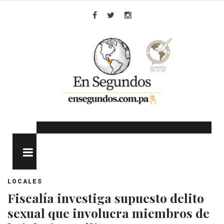
Skip
to
Facebook
Twitter
Instagram
content
MENU
LOCALES
Fiscalía investiga supuesto delito
sexual que involucra miembros de