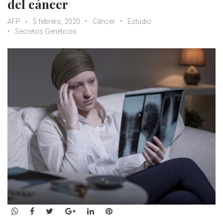
del cáncer
AFP
5 febrero, 2020
Cáncer
Estudio
Secretos Genéticos
WhatsApp
Facebook
Twitter
Google+
LinkedIn
Pinterest