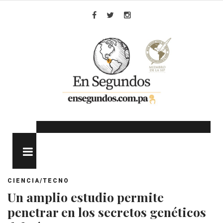
Skip
to
Facebook
Twitter
Instagram
content
MENU
CIENCIA/TECNO
Un amplio estudio permite
penetrar en los secretos genéticos