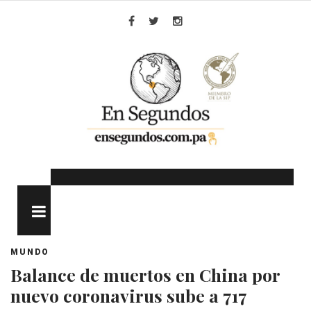
Skip
to
Facebook
Twitter
Instagram
content
MENU
MUNDO
Balance de muertos en China por
nuevo coronavirus sube a 717