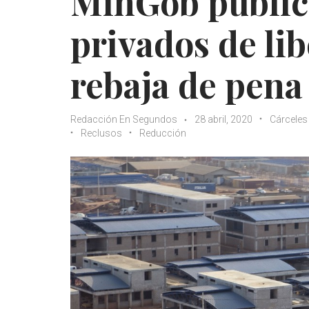
MinGob publica
privados de li
rebaja de pena
Redacción En Segundos
28 abril, 2020
Cárceles
Reclusos
Reducción