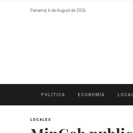
Skip
to
Panamá, 6 de August de 2026.
content
POLÍTICA
ECONOMÍA
LOCA
LOCALES