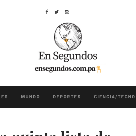
Facebook
Twitter
Instagram
LES
MUNDO
DEPORTES
CIENCIA/TECNO