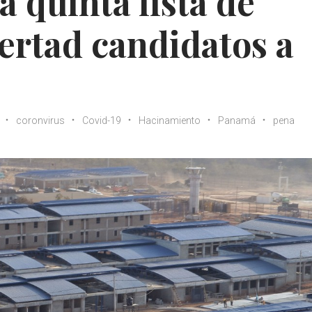
 quinta lista de
bertad candidatos a
coronvirus
Covid-19
Hacinamiento
Panamá
pena