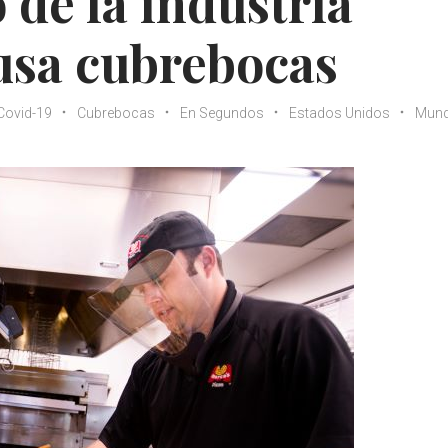
 de la industria
usa cubrebocas
Covid-19
Cubrebocas
En Segundos
Estados Unidos
Mun