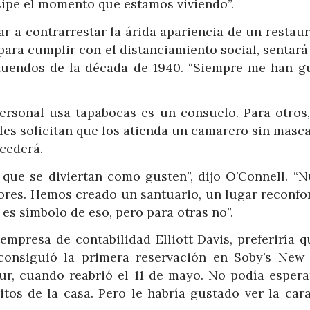
isipe el momento que estamos viviendo”.
ar a contrarrestar la árida apariencia de un restau
para cumplir con el distanciamiento social, sentará
atuendos de la década de 1940. “Siempre me han g
ersonal usa tapabocas es un consuelo. Para otros,
les solicitan que los atienda un camarero sin masca
cederá.
 que se diviertan como gusten”, dijo O’Connell. “N
dores. Hemos creado un santuario, un lugar reconfor
s símbolo de eso, pero para otras no”.
 empresa de contabilidad Elliott Davis, preferiría 
consiguió la primera reservación en Soby’s New
Sur, cuando reabrió el 11 de mayo. No podía espera
tos de la casa. Pero le habría gustado ver la cara