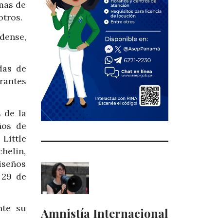
rmas de
otros.
idense,
das de
rantes
 de la
ños de
Little
helin,
iseños
 29 de
nte su
Amnistía Internacional