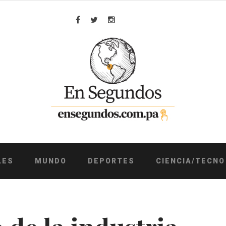
Facebook
Twitter
Instagram
LES
MUNDO
DEPORTES
CIENCIA/TECNO