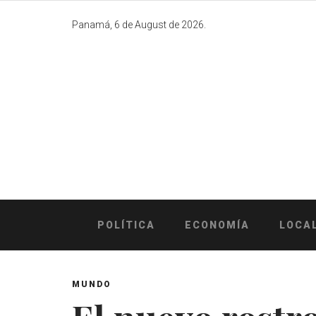
Skip
to
Panamá, 6 de August de 2026.
content
POLÍTICA
ECONOMÍA
LOCA
MUNDO