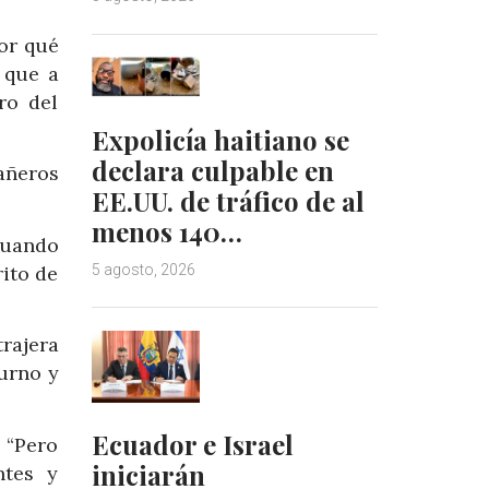
por qué
 que a
ro del
Expolicía haitiano se
declara culpable en
añeros
EE.UU. de tráfico de al
menos 140…
cuando
ito de
5 agosto, 2026
trajera
turno y
Ecuador e Israel
. “Pero
iniciarán
ntes y