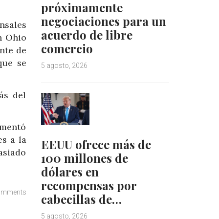
próximamente
negociaciones para un
nsales
acuerdo de libre
n Ohio
comercio
ante de
que se
5 agosto, 2026
ás del
comentó
s a la
EEUU ofrece más de
asiado
100 millones de
dólares en
recompensas por
omments
cabecillas de…
5 agosto, 2026