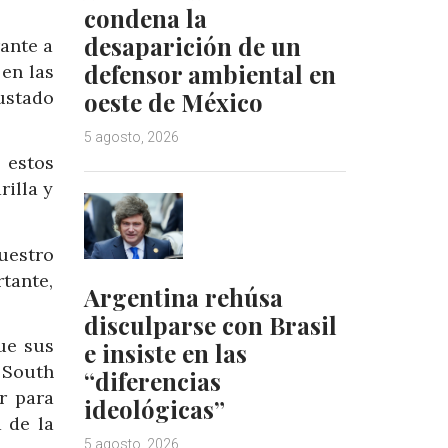
condena la
desaparición de un
rante a
defensor ambiental en
 en las
ustado
oeste de México
5 agosto, 2026
 estos
rilla y
uestro
tante,
Argentina rehúsa
disculparse con Brasil
que sus
e insiste en las
 South
“diferencias
r para
ideológicas”
 de la
5 agosto, 2026