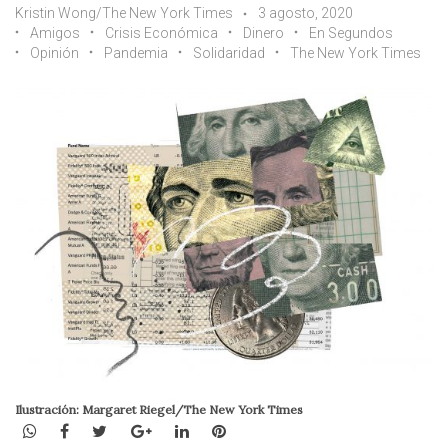
Kristin Wong/The New York Times
3 agosto, 2020
Amigos
Crisis Económica
Dinero
En Segundos
Opinión
Pandemia
Solidaridad
The New York Times
Ilustración: Margaret Riegel/The New York Times
WhatsApp
Facebook
Twitter
Google+
LinkedIn
Pinterest