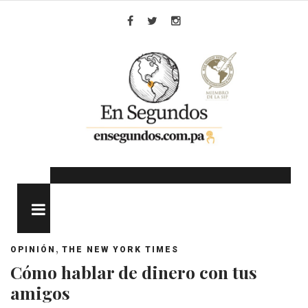
Skip
to
Facebook
Twitter
Instagram
content
MENU
,
OPINIÓN
THE NEW YORK TIMES
Cómo hablar de dinero con tus
amigos