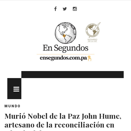
Skip
to
Facebook
Twitter
Instagram
content
MENU
MUNDO
Murió Nobel de la Paz John Hume,
artesano de la reconciliación en