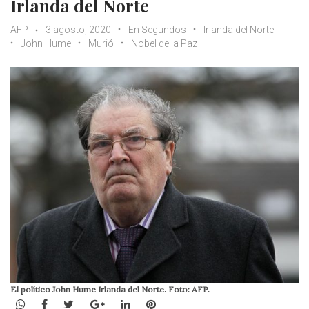
Irlanda del Norte
AFP
3 agosto, 2020
En Segundos
Irlanda del Norte
John Hume
Murió
Nobel de la Paz
El político John Hume Irlanda del Norte. Foto: AFP.
WhatsApp
Facebook
Twitter
Google+
LinkedIn
Pinterest