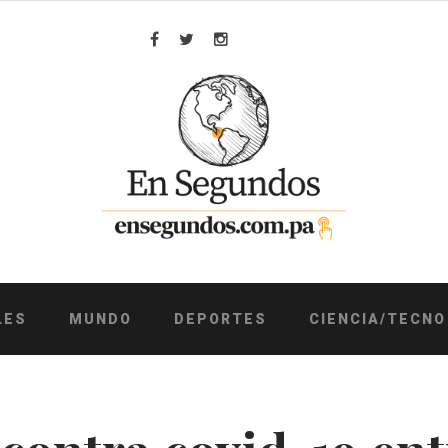
Facebook
Twitter
Instagram
LES
MUNDO
DEPORTES
CIENCIA/TECNO