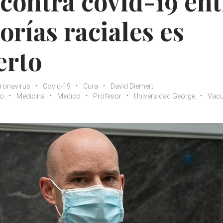
contra covid-19 ent
orías raciales es
erto
ronavirus
Covid-19
Cura
David Diemert
io
Medicina
Medico
Profesor
Universidad George
Vac