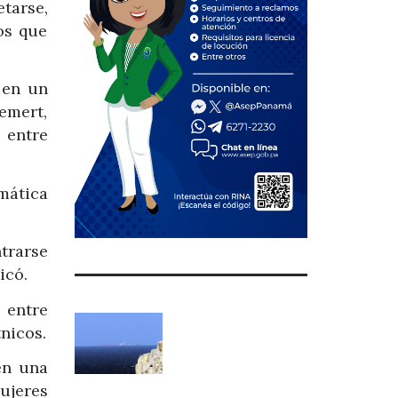
tarse,
os que
 en un
emert,
 entre
mática
trarse
icó.
 entre
nicos.
en una
ujeres