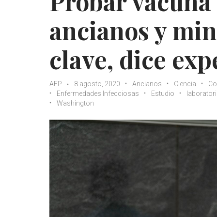
Probar vacuna 
ancianos y min
clave, dice exp
AFP
8 agosto, 2020
Ancianos
Ciencia
Co
Enfermedades Infecciosas
Estudio
laborator
Washington