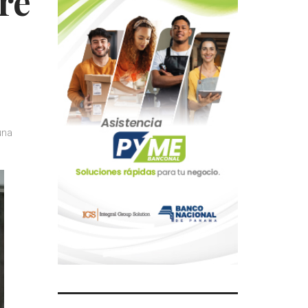
re
una