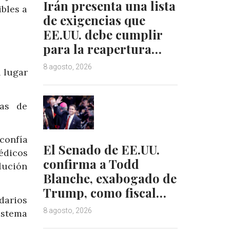
Irán presenta una lista
bles a
de exigencias que
EE.UU. debe cumplir
para la reapertura…
8 agosto, 2026
 lugar
ñas de
confía
El Senado de EE.UU.
édicos
confirma a Todd
lución
Blanche, exabogado de
Trump, como fiscal…
darios
8 agosto, 2026
istema