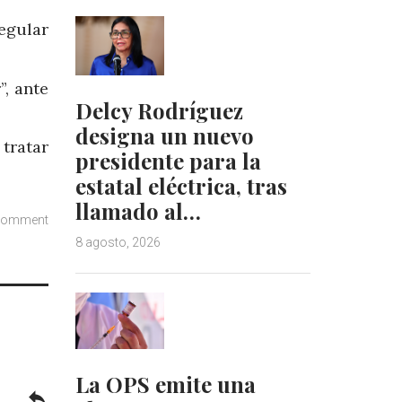
egular
, ante
Delcy Rodríguez
designa un nuevo
tratar
presidente para la
estatal eléctrica, tras
llamado al…
comment
8 agosto, 2026
La OPS emite una
reply