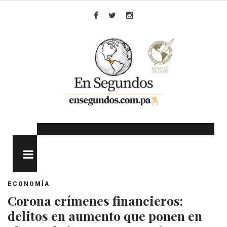
Skip
to
Facebook
Twitter
Instagram
content
MENU
ECONOMÍA
Corona crímenes financieros:
delitos en aumento que ponen en