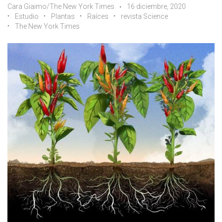
Cara Giaimo/The New York Times
16 diciembre, 2020
Estudio
Plantas
Raíces
revista Science
The New York Times