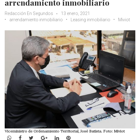
arrendamiento inmobiliario
Redacción En Segundos
13 enero, 2021
arrendamiento inmobiliario
Leasing inmobiliario
Miviot
Viceministro de Ordenamiento Territorial, José Batista. Foto: Miviot
WhatsApp
Facebook
Twitter
Google+
LinkedIn
Pinterest