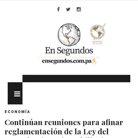
Skip
to
Facebook
Twitter
Instagram
content
MENU
ECONOMÍA
Continúan reuniones para afinar
reglamentación de la Ley del