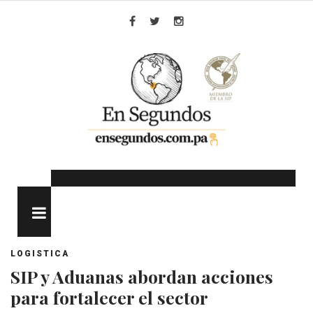
Skip
to
Facebook
Twitter
Instagram
content
MENU
LOGISTICA
SIP y Aduanas abordan acciones
para fortalecer el sector