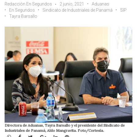
Redacción En Segundos
2 junio, 2021
Aduanas
En Segundos
Sindicato de Industriales de Panamá
SIP
Tayra Barsallo
Directora de Aduanas, Tayra Barsallo y el presidente del Sindicato de
Industriales de Panamá, Aldo Mangravita. Foto/Cortesía.
WhatsApp
Facebook
Twitter
Google+
LinkedIn
Pinterest