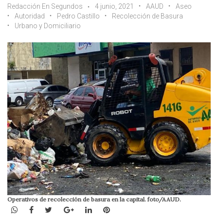
Redacción En Segundos
4 junio, 2021
AAUD
Aseo
Autoridad
Pedro Castillo
Recolección de Basura
Urbano y Domiciliario
Operativos de recolección de basura en la capital. foto/AAUD.
WhatsApp
Facebook
Twitter
Google+
LinkedIn
Pinterest