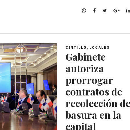
W
F
T
G
h
a
w
o
a
c
i
o
t
e
t
g
s
b
t
l
A
o
e
e
,
CINTILLO
LOCALES
p
o
r
+
Gabinete
p
k
autoriza
prorrogar
contratos de
recolección d
basura en la
capital