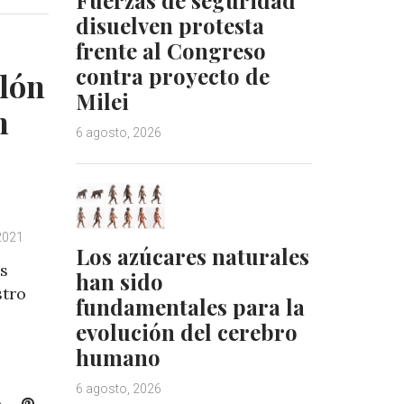
k
t
disuelven protesta
e
e
frente al Congreso
d
r
I
e
contra proyecto de
lón
n
s
Milei
t
n
6 agosto, 2026
2021
Los azúcares naturales
os
han sido
stro
fundamentales para la
evolución del cerebro
humano
6 agosto, 2026
L
P