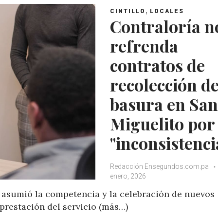
,
CINTILLO
LOCALES
Contraloría n
refrenda
contratos de
recolección d
basura en San
Miguelito por
"inconsistenci
Redacción Ensegundos.com.pa
enero, 2026
 asumió la competencia y la celebración de nuevos
prestación del servicio (más…)