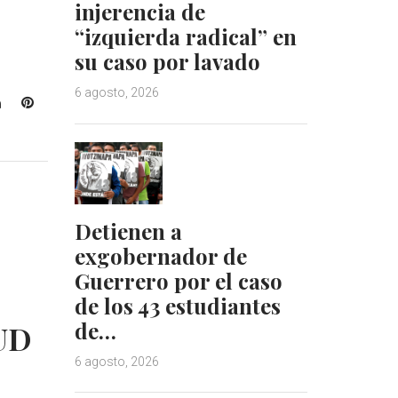
injerencia de
“izquierda radical” en
su caso por lavado
6 agosto, 2026
L
P
i
i
n
n
k
t
e
e
d
r
I
e
Detienen a
n
s
exgobernador de
t
Guerrero por el caso
de los 43 estudiantes
de…
AUD
6 agosto, 2026