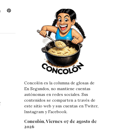
L
P
i
i
n
n
k
t
e
e
d
r
I
e
n
s
t
Concolón es la columna de glosas de
En Segundos, no mantiene cuentas
autónomas en redes sociales. Sus
e
contenidos se comparten a través de
este sitio web y sus cuentas en Twiter,
Instagram y Facebook.
Concolón, Viernes 07 de agosto de
2026