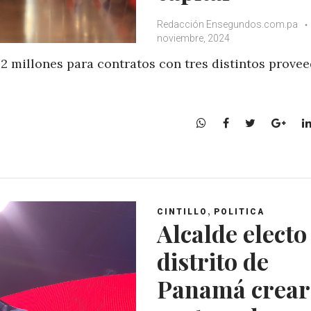
Redacción Ensegundos.com.pa
noviembre, 2024
2 millones para contratos con tres distintos prove
W
F
T
G
h
a
w
o
a
c
i
o
t
e
t
g
s
b
t
l
A
o
e
e
,
CINTILLO
POLITICA
p
o
r
+
Alcalde electo
p
k
distrito de
Panamá crear