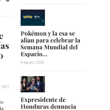
i
i
n
n
k
t
e
e
d
r
Pokémon y la esa se
e
I
e
alían para celebrar la
n
s
ías
t
Semana Mundial del
0
Espacio…
6 agosto, 2026
o, 2021
Expresidente de
do
Honduras denuncia
la