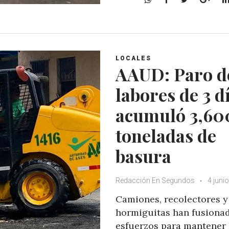
h
a
w
o
a
c
i
o
t
e
t
g
s
b
t
l
A
o
e
e
LOCALES
AAUD: Paro d
p
o
r
+
p
k
labores de 3 d
acumuló 3,60
toneladas de
basura
Redacción En Segundos
4 juni
Camiones, recolectores y
hormiguitas han fusiona
esfuerzos para mantener 