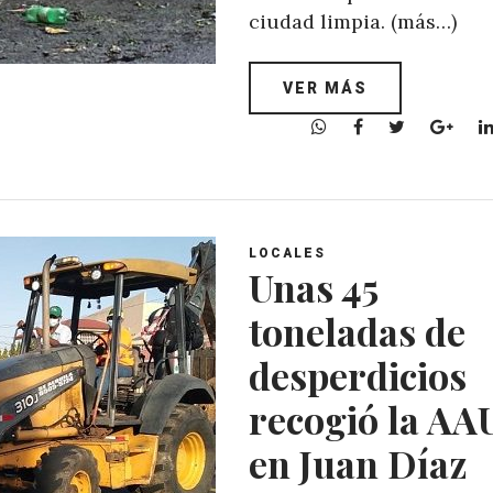
ciudad limpia. (más…)
VER MÁS
W
F
T
G
h
a
w
o
a
c
i
o
t
e
t
g
s
b
t
l
A
o
e
e
LOCALES
Unas 45
p
o
r
+
p
k
toneladas de
desperdicios
recogió la A
en Juan Díaz