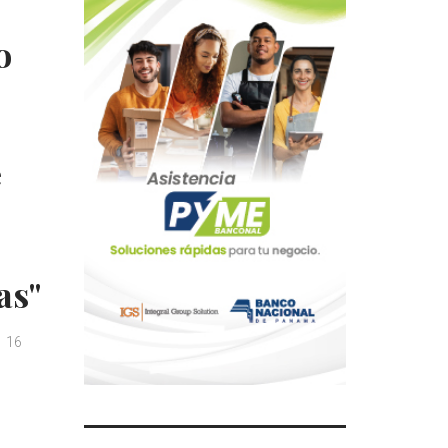
o
e
as"
16