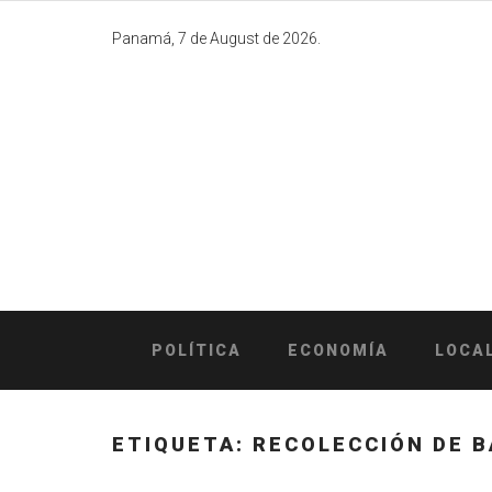
Skip
to
Panamá, 7 de August de 2026.
content
POLÍTICA
ECONOMÍA
LOCA
ETIQUETA:
RECOLECCIÓN DE 