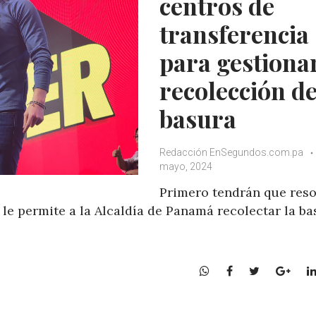
centros de
transferencia
para gestiona
recolección de
basura
Redacción EnSegundos.com.pa
mayo, 2024
Primero tendrán que reso
 le permite a la Alcaldía de Panamá recolectar la b
W
F
T
G
h
a
w
o
a
c
i
o