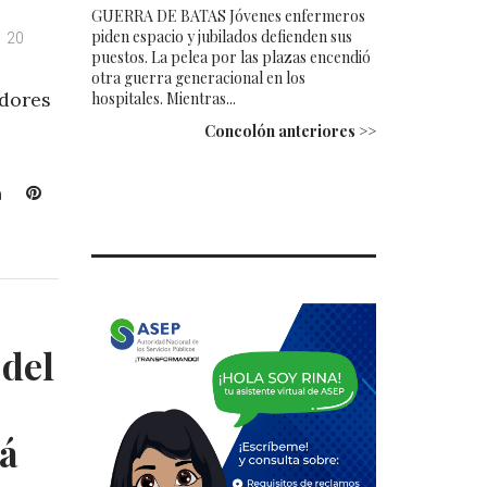
GUERRA DE BATAS Jóvenes enfermeros
piden espacio y jubilados defienden sus
20
puestos. La pelea por las plazas encendió
otra guerra generacional en los
edores
hospitales. Mientras...
Concolón anteriores >>
L
P
i
i
n
n
k
t
e
e
d
r
I
e
 del
n
s
t
á