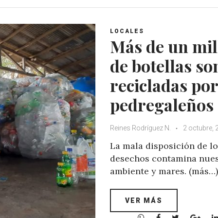
t
e
t
g
s
b
t
l
A
o
e
e
LOCALES
p
o
r
+
Más de un mil
p
k
de botellas so
recicladas por
pedregaleños
Reines Rodríguez N.
2 octubre, 
La mala disposición de l
desechos contamina nue
ambiente y mares. (más…)
VER MÁS
W
F
T
G