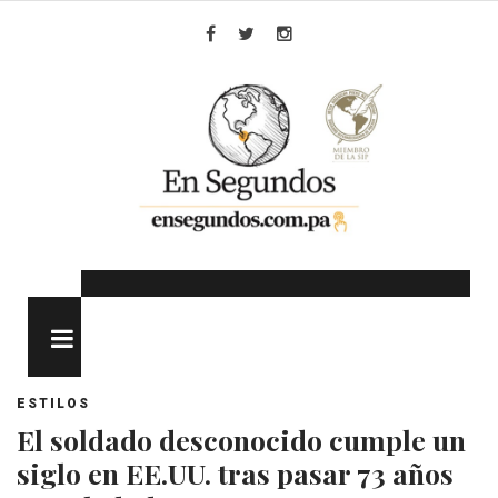
Skip
to
Facebook
Twitter
Instagram
content
MENU
ESTILOS
El soldado desconocido cumple un
siglo en EE.UU. tras pasar 73 años