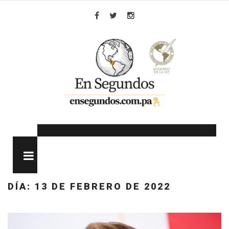
Skip
to
Facebook
Twitter
Instagram
content
MENU
DÍA:
13 DE FEBRERO DE 2022