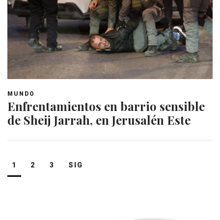
MUNDO
Enfrentamientos en barrio sensible
de Sheij Jarrah, en Jerusalén Este
Navegación
1
2
3
SIG
de
entradas