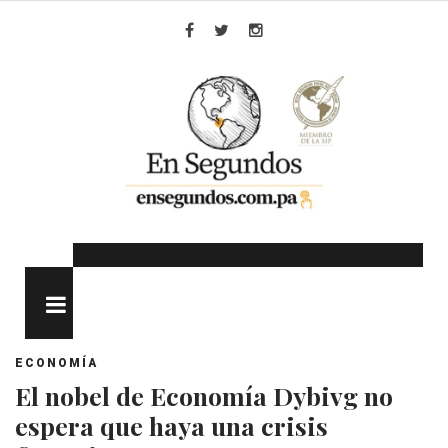
Skip
to
Facebook
Twitter
Instagram
content
MENU
ECONOMÍA
El nobel de Economía Dybivg no
espera que haya una crisis