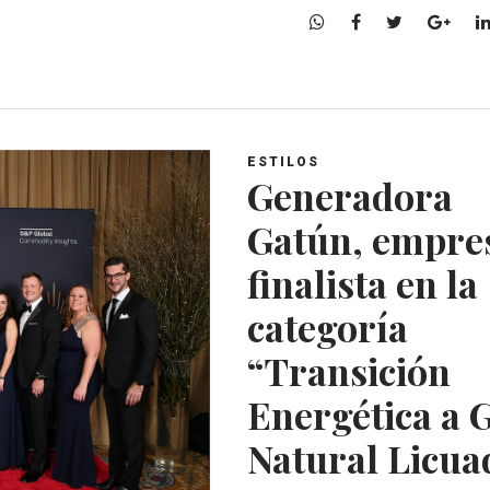
W
F
T
G
h
a
w
o
a
c
i
o
t
e
t
g
s
b
t
l
A
o
e
e
ESTILOS
p
o
r
+
Generadora
p
k
Gatún, empre
finalista en la
categoría
“Transición
Energética a 
Natural Licua