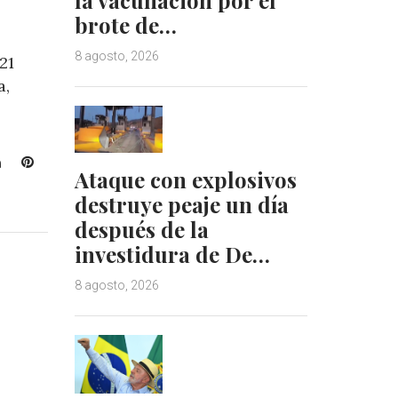
brote de…
8 agosto, 2026
21
a,
L
P
Ataque con explosivos
i
i
destruye peaje un día
n
n
k
t
después de la
e
e
investidura de De…
d
r
I
e
8 agosto, 2026
n
s
t