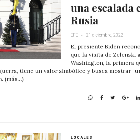
una escalada 
Rusia
EFE
21 diciembre, 2022
El presiente Biden recon
que la visita de Zelenski 
Washington, la primera q
 guerra, tiene un valor simbólico y busca mostrar “u
n. (más…)
W
F
T
G
h
a
w
o
a
c
i
o
t
e
t
g
s
b
t
l
A
o
e
e
LOCALES