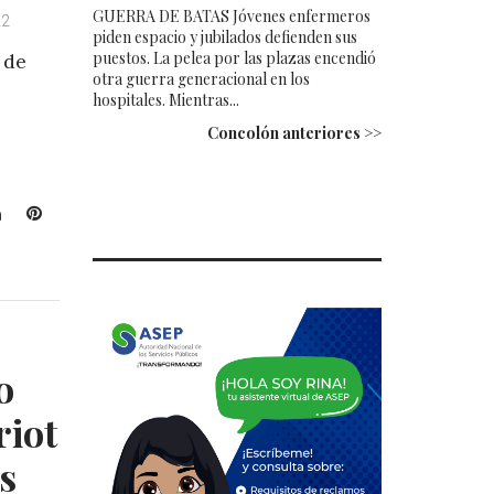
GUERRA DE BATAS Jóvenes enfermeros
22
piden espacio y jubilados defienden sus
puestos. La pelea por las plazas encendió
 de
otra guerra generacional en los
hospitales. Mientras...
Concolón anteriores >>
L
P
i
i
n
n
k
t
e
e
d
r
I
e
o
n
s
t
riot
s