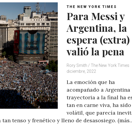
THE NEW YORK TIMES
Para Messi y
Argentina, la
espera (extra)
valió la pena
Rory Smith / The New York Times
diciembre, 2022
La emoción que ha
acompañado a Argentina 
trayectoria a la final ha 
tan en carne viva, ha sido
volátil, que parecía inevi
 tan tenso y frenético y lleno de desasosiego. (más