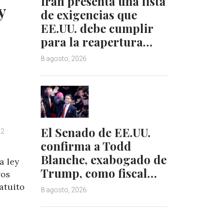
Irán presenta una lista
I
e
y
n
s
de exigencias que
t
EE.UU. debe cumplir
para la reapertura…
8 agosto, 2026
El Senado de EE.UU.
22
confirma a Todd
Blanche, exabogado de
a ley
Trump, como fiscal…
vos
atuito
8 agosto, 2026