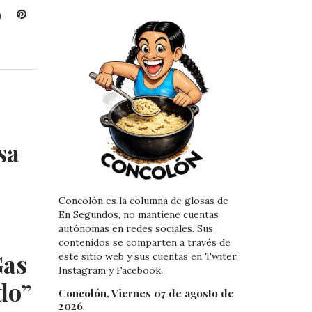
L
P
i
i
n
n
k
t
e
e
d
r
I
e
n
s
t
sa
Concolón es la columna de glosas de
En Segundos, no mantiene cuentas
autónomas en redes sociales. Sus
contenidos se comparten a través de
Gas
este sitio web y sus cuentas en Twiter,
Instagram y Facebook.
do”
Concolón, Viernes 07 de agosto de
2026