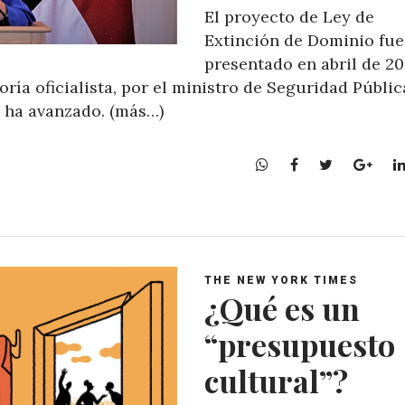
El proyecto de Ley de
Extinción de Dominio fue
presentado en abril de 20
ría oficialista, por el ministro de Seguridad Públic
 ha avanzado. (más…)
W
F
T
G
h
a
w
o
a
c
i
o
t
e
t
g
s
b
t
l
A
o
e
e
THE NEW YORK TIMES
p
o
r
+
¿Qué es un
p
k
“presupuesto
cultural”?