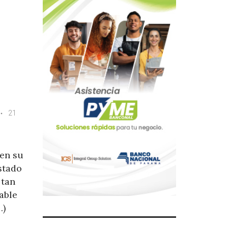
21
en su
estado
 tan
table
…)