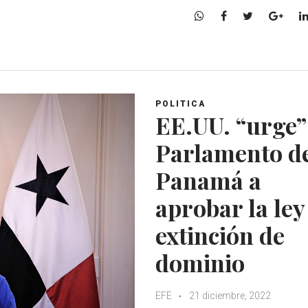
W
F
T
G
h
a
w
o
a
c
i
o
t
e
t
g
s
b
t
l
A
o
e
e
POLITICA
p
o
r
+
EE.UU. “urge”
p
k
Parlamento d
Panamá a
aprobar la ley
extinción de
dominio
EFE
21 diciembre, 2022