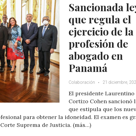
p
o
r
+
Sancionada le
p
k
que regula el
ejercicio de la
profesión de
abogado en
Panamá
Colaboración
21 diciembre, 20
El presidente Laurentino
Cortizo Cohen sancionó l
que estipula que los nue
sional para obtener la idoneidad. El examen es gr
a Corte Suprema de Justicia. (más…)