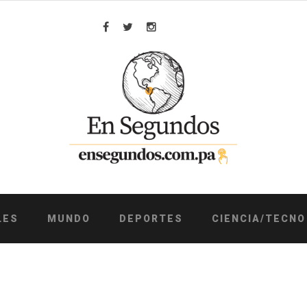
Facebook
Twitter
Instagram
LES
MUNDO
DEPORTES
CIENCIA/TECNO