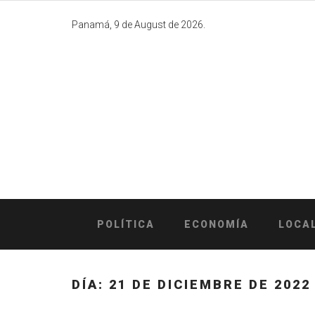
Skip
to
Panamá, 9 de August de 2026.
content
POLÍTICA
ECONOMÍA
LOCA
DÍA:
21 DE DICIEMBRE DE 2022