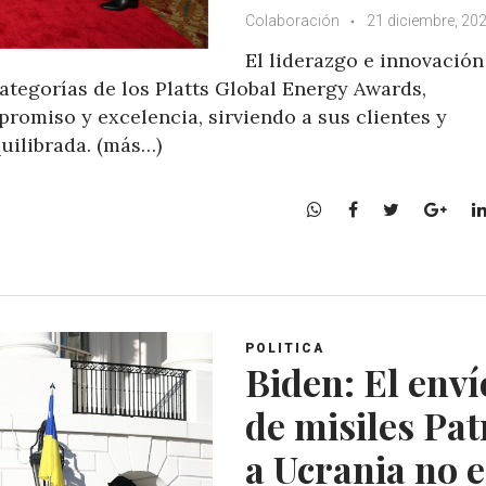
Colaboración
21 diciembre, 20
El liderazgo e innovación
categorías de los Platts Global Energy Awards,
omiso y excelencia, sirviendo a sus clientes y
uilibrada. (más…)
W
F
T
G
h
a
w
o
a
c
i
o
t
e
t
g
s
b
t
l
A
o
e
e
POLITICA
p
o
r
+
Biden: El enví
p
k
de misiles Pat
a Ucrania no e