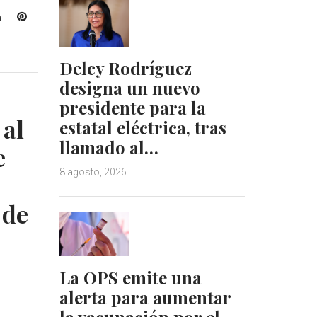
L
P
i
i
n
n
Delcy Rodríguez
k
t
e
e
designa un nuevo
d
r
presidente para la
I
e
 al
estatal eléctrica, tras
n
s
llamado al…
t
e
8 agosto, 2026
 de
La OPS emite una
alerta para aumentar
la vacunación por el