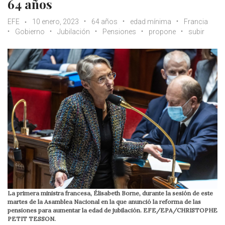
64 años
EFE
10 enero, 2023
64 años
edad mínima
Francia
Gobierno
Jubilación
Pensiones
propone
subir
La primera ministra francesa, Élisabeth Borne, durante la sesión de este
martes de la Asamblea Nacional en la que anunció la reforma de las
pensiones para aumentar la edad de jubilación. EFE/EPA/CHRISTOPHE
PETIT TESSON.