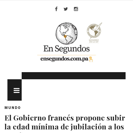
Skip
to
Facebook
Twitter
Instagram
content
MENU
MUNDO
El Gobierno francés propone subir
la edad mínima de jubilación a los