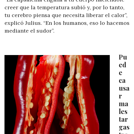
creer que la temperatura subió y, por lo tanto,
tu cerebro piensa que necesita liberar el calor”,
explicó Julius. “En los humanos, eso lo hacemos
mediante el sudor”.
Pu
ed
e
ca
usa
r
ma
les
tar
gas