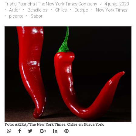
Trisha Pasricha | The New York Times Company
4 junio, 2023
Ardor
Beneficios
Chiles
Cuerpo
New York Times
picante
Sabor
Foto: AKIRA/The New York Times. Chiles en Nueva York.
WhatsApp
Facebook
Twitter
Google+
LinkedIn
Pinterest