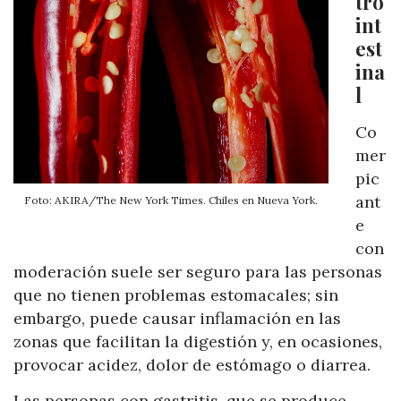
tro
int
est
ina
l
Co
mer
pic
ant
Foto: AKIRA/The New York Times. Chiles en Nueva York.
e
con
moderación suele ser seguro para las personas
que no tienen problemas estomacales; sin
embargo, puede causar inflamación en las
zonas que facilitan la digestión y, en ocasiones,
provocar acidez, dolor de estómago o diarrea.
Las personas con gastritis, que se produce