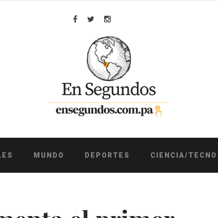
Facebook
Twitter
Instagram
LES
MUNDO
DEPORTES
CIENCIA/TECNO