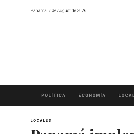
Skip
to
Panamá, 7 de August de 2026.
content
POLÍTICA
ECONOMÍA
LOCA
LOCALES