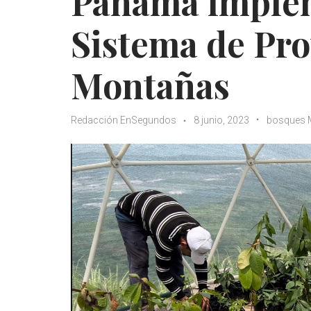
Panamá implem
Sistema de Pro
Montañas
Redacción EnSegundos
8 junio, 2023
bosques 