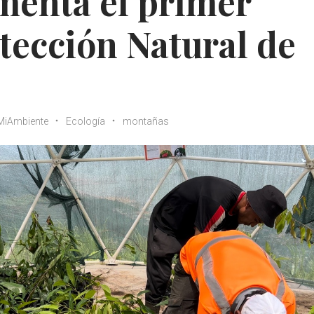
enta el primer
tección Natural de
MiAmbiente
Ecología
montañas