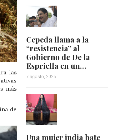
Cepeda llama a la
“resistencia” al
Gobierno de De la
Espriella en un…
ra las
7 agosto, 2026
ativas
es más
tina de
Una mujer india bate