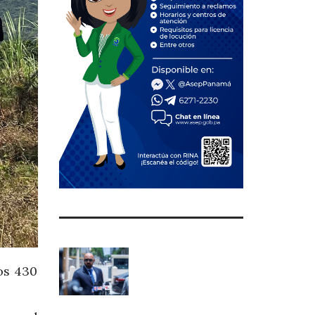
os 430