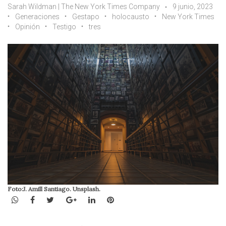
Sarah Wildman | The New York Times Company
9 junio, 2023
Generaciones
Gestapo
holocausto
New York Times
Opinión
Testigo
tres
Foto:J. Amill Santiago. Unsplash.
WhatsApp
Facebook
Twitter
Google+
LinkedIn
Pinterest