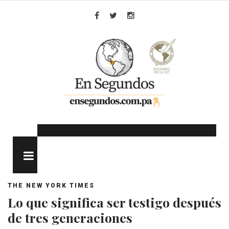
Skip
to
Facebook
Twitter
Instagram
content
MENU
THE NEW YORK TIMES
Lo que significa ser testigo después
de tres generaciones