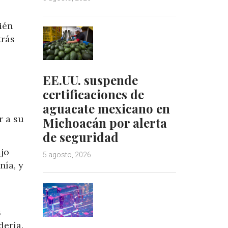
ién
trás
EE.UU. suspende
certificaciones de
aguacate mexicano en
r a su
Michoacán por alerta
de seguridad
ijo
5 agosto, 2026
nía, y
s
dería.