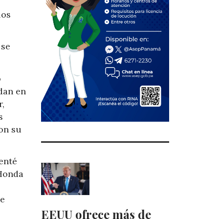
los
 se
o
dan en
r,
s
on su
tenté
 Honda
de
EEUU ofrece más de