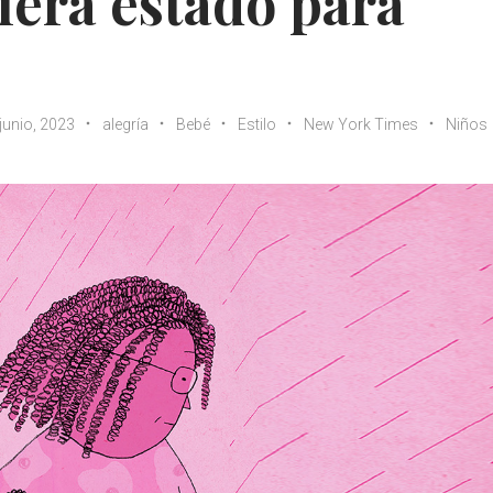
iera estado para
junio, 2023
alegría
Bebé
Estilo
New York Times
Niños