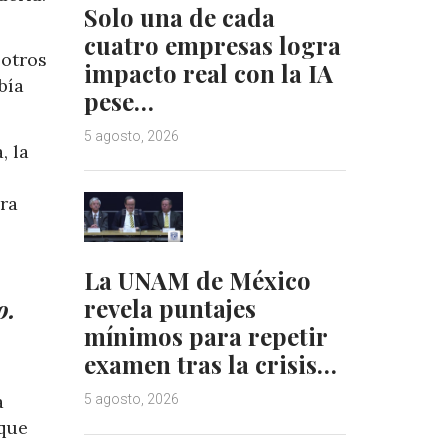
Solo una de cada
cuatro empresas logra
 otros
impacto real con la IA
bía
pese…
5 agosto, 2026
, la
ara
La UNAM de México
revela puntajes
o.
mínimos para repetir
examen tras la crisis…
a
5 agosto, 2026
 que