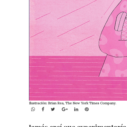
Ilustración: Brian Rea, The New York Times Company.
WhatsApp
Facebook
Twitter
Google+
LinkedIn
Pinterest
Jamás creí que experimentaría l