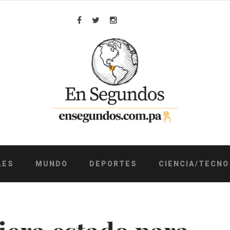
Facebook
Twitter
Instagram
LES
MUNDO
DEPORTES
CIENCIA/TECNO