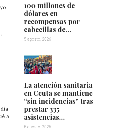
100 millones de
 yo
dólares en
recompensas por
cabecillas de…
,
5 agosto, 2026
La atención sanitaria
en Ceuta se mantiene
“sin incidencias” tras
prestar 335
 día
asistencias…
ué a
5 agosto, 2026