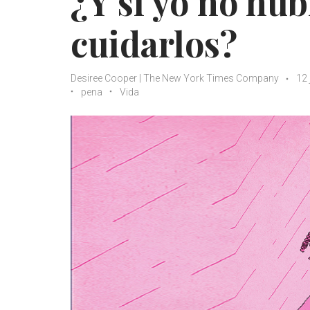
¿Y si yo no hub
cuidarlos?
Desiree Cooper | The New York Times Company
12 
pena
Vida