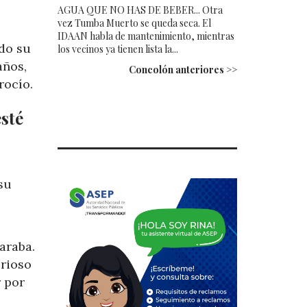
AGUA QUE NO HAS DE BEBER... Otra
vez Tumba Muerto se queda seca. El
IDAAN habla de mantenimiento, mientras
ndo su
los vecinos ya tienen lista la...
años,
Concolón anteriores >>
rocío.
sté
su
araba.
urioso
 por