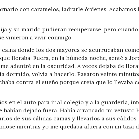
rnarlo con caramelos, ladrarle órdenes. Acabamos 
hija y su marido pudieran recuperarse, pero cuando
se vinieron a vivir conmigo.
la cama donde los dos mayores se acurrucaban com
que lloraba. Fuera, en la húmeda noche, senté a Jor
 y me adentré en la oscuridad. A veces dejaba de llora
ía dormido, volvía a hacerlo. Pasaron veinte minuto
chaba contra el sueño porque creía que lo llevaba c
 en el auto para ir al colegio y a la guardería, in
me habían dejado fuera. Había arrancado mi vetusto
rlos de sus cálidas camas y llevarlos a sus cálidos
ándose mientras yo me quedaba afuera con mi taza 