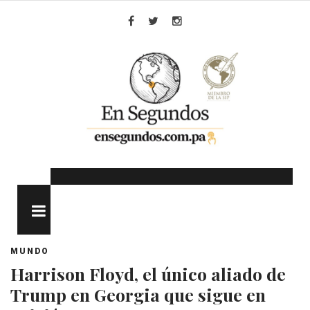
Skip
to
Facebook
Twitter
Instagram
content
MENU
MUNDO
Harrison Floyd, el único aliado de
Trump en Georgia que sigue en