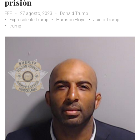
prisión
EFE
27 agosto, 2023
Donald Trump
Expresidente Trump
Harrison Floyd
Juicio Trump
trump