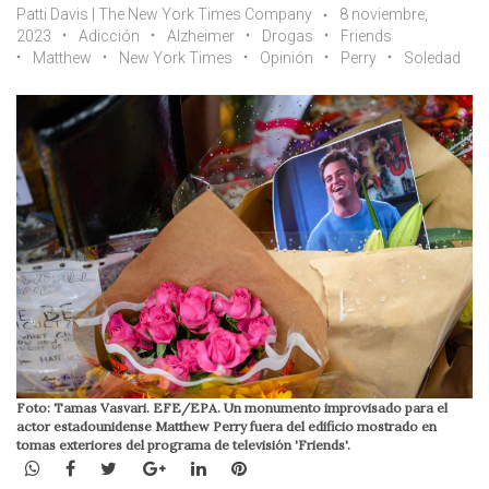
Patti Davis | The New York Times Company
8 noviembre,
2023
Adicción
Alzheimer
Drogas
Friends
Matthew
New York Times
Opinión
Perry
Soledad
Foto: Tamas Vasvari. EFE/EPA. Un monumento improvisado para el
actor estadounidense Matthew Perry fuera del edificio mostrado en
tomas exteriores del programa de televisión 'Friends'.
WhatsApp
Facebook
Twitter
Google+
LinkedIn
Pinterest