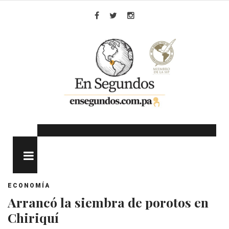
Skip
to
Facebook
Twitter
Instagram
content
MENU
ECONOMÍA
Arrancó la siembra de porotos en
Chiriquí