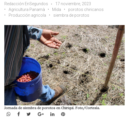
Redacción EnSegundos
17 noviembre, 2023
Agricultura Panamà
Mida
porotos chiricanos
Producción agricola
siembra de porotos
Jornada de siembra de porotos en Chiriquí. Foto/Cortesía.
WhatsApp
Facebook
Twitter
Google+
LinkedIn
Pinterest