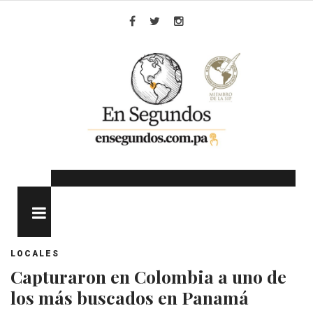
Skip
to
Facebook
Twitter
Instagram
content
MENU
LOCALES
Capturaron en Colombia a uno de
los más buscados en Panamá