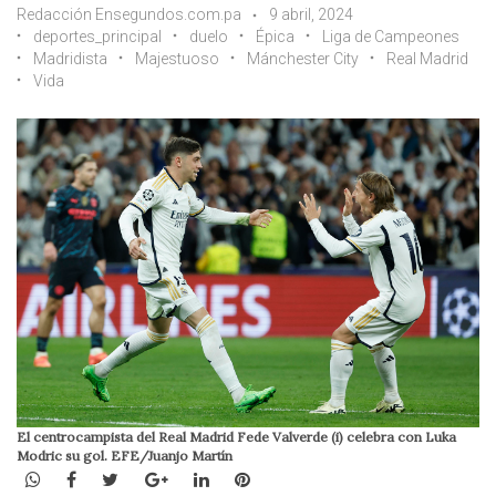
Redacción Ensegundos.com.pa
9 abril, 2024
deportes_principal
duelo
Épica
Liga de Campeones
Madridista
Majestuoso
Mánchester City
Real Madrid
Vida
El centrocampista del Real Madrid Fede Valverde (i) celebra con Luka
Modric su gol. EFE/Juanjo Martín
WhatsApp
Facebook
Twitter
Google+
LinkedIn
Pinterest