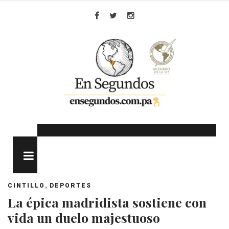
Skip
to
Facebook
Twitter
Instagram
content
MENU
,
CINTILLO
DEPORTES
La épica madridista sostiene con
vida un duelo majestuoso