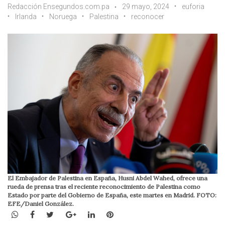
Redacción Ensegundos.com.pa
29 mayo, 2024
euforia
Irlanda
Noruega
Palestina
reconocer
El Embajador de Palestina en España, Husni Abdel Wahed, ofrece una
rueda de prensa tras el reciente reconocimiento de Palestina como
Estado por parte del Gobierno de España, este martes en Madrid. FOTO:
EFE/Daniel González.
WhatsApp
Facebook
Twitter
Google+
LinkedIn
Pinterest