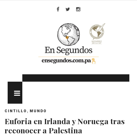
Skip
to
Facebook
Twitter
Instagram
content
MENU
,
CINTILLO
MUNDO
Euforia en Irlanda y Noruega tras
reconocer a Palestina