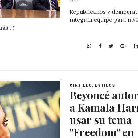
2024
Republicanos y demócrat
integran equipo para inve
(más…)
W
F
T
G
h
a
w
o
a
c
i
o
t
e
t
g
s
b
t
l
A
o
e
e
,
CINTILLO
ESTILOS
p
o
r
+
Beyoncé autor
p
k
a Kamala Har
usar su tema
"Freedom" en