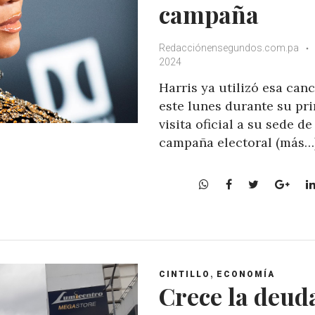
campaña
Redacciónensegundos.com.pa
2024
Harris ya utilizó esa can
este lunes durante su pr
visita oficial a su sede de
campaña electoral (más…
W
F
T
G
h
a
w
o
a
c
i
o
t
e
t
g
s
b
t
l
A
o
e
e
,
CINTILLO
ECONOMÍA
p
o
r
+
Crece la deud
p
k