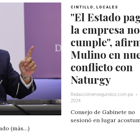
,
CINTILLO
LOCALES
"El Estado pa
la empresa no
cumple", afir
Mulino en nu
conflicto con
Naturgy
Redacciónensegundos.com.pa
2024
Consejo de Gabinete no
sesionó en lugar acostu
nado (más…)