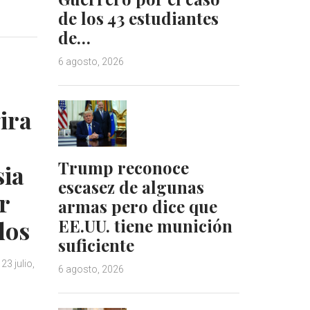
n
n
de los 43 estudiantes
k
t
de…
e
e
d
r
6 agosto, 2026
I
e
n
s
t
ira
Trump reconoce
sia
escasez de algunas
r
armas pero dice que
EE.UU. tiene munición
dos
suficiente
23 julio,
6 agosto, 2026