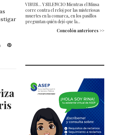
VIRUS… Y SILENCIO Mientras el Minsa
corre contra el reloj por las misteriosas
as
muertes en la comarca, en los pasillos
stigar
preguntan quién dejó que la...
Concolón anteriores >>
L
P
i
i
n
n
k
t
e
e
d
r
I
e
iza
n
s
t
ris