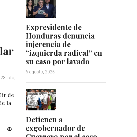
d
r
I
e
n
s
t
Expresidente de
Honduras denuncia
injerencia de
lar
“izquierda radical” en
su caso por lavado
6 agosto, 2026
23 julio,
lir de
de la
Detienen a
exgobernador de
L
P
Guerrero por el caso
i
i