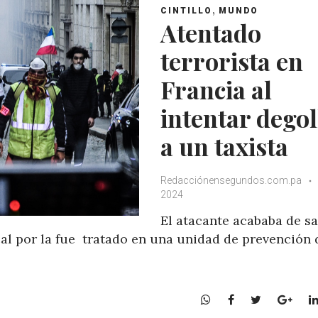
A
o
e
e
,
CINTILLO
MUNDO
p
o
r
+
Atentado
p
k
terrorista en
Francia al
intentar degol
a un taxista
Redacciónensegundos.com.pa
2024
El atacante acababa de sa
cal por la fue tratado en una unidad de prevención 
W
F
T
G
h
a
w
o