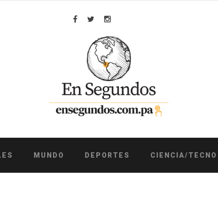
Facebook
Twitter
Instagram
LES
MUNDO
DEPORTES
CIENCIA/TECNO