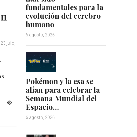
fundamentales para la
on
evolución del cerebro
humano
6 agosto, 2026
23 julio,
s
as
Pokémon y la esa se
alían para celebrar la
Semana Mundial del
L
P
Espacio…
i
i
n
n
6 agosto, 2026
k
t
e
e