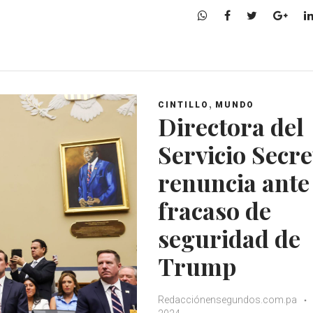
W
F
T
G
h
a
w
o
a
c
i
o
t
e
t
g
s
b
t
l
A
o
e
e
,
CINTILLO
MUNDO
p
o
r
+
Directora del
p
k
Servicio Secre
renuncia ante
fracaso de
seguridad de
Trump
Redacciónensegundos.com.pa