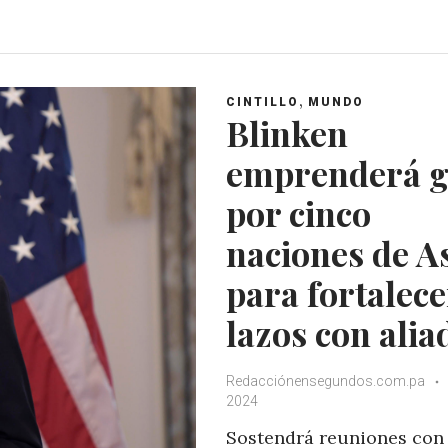
a
c
i
o
t
e
t
g
s
b
t
l
A
o
e
e
,
CINTILLO
MUNDO
p
o
r
+
Blinken
p
k
emprenderá g
por cinco
naciones de A
para fortalece
lazos con alia
Redacciónensegundos.com.pa
2024
Sostendrá reuniones con