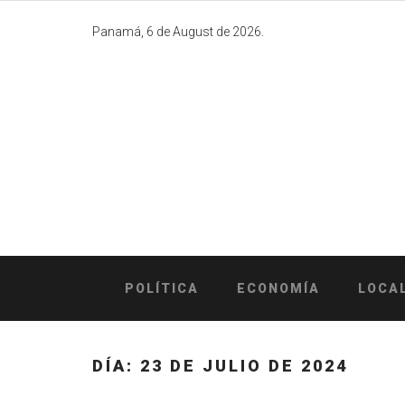
Skip
to
Panamá, 6 de August de 2026.
content
POLÍTICA
ECONOMÍA
LOCA
DÍA:
23 DE JULIO DE 2024