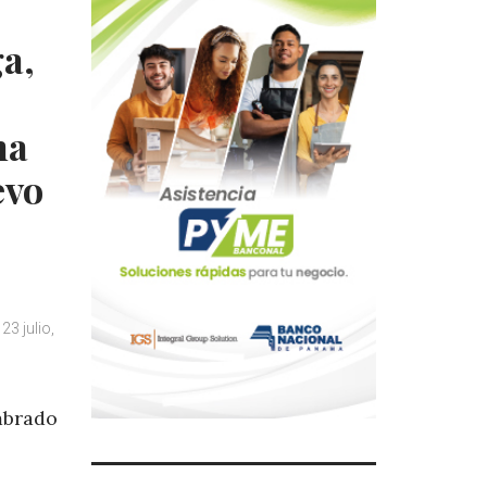
ga,
ma
evo
23 julio,
mbrado