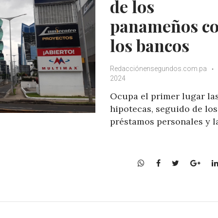
de los
panameños c
los bancos
Redacciónensegundos.com.pa
2024
Ocupa el primer lugar la
hipotecas, seguido de los
préstamos personales y l
W
F
T
G
h
a
w
o
a
c
i
o
t
e
t
g
s
b
t
l