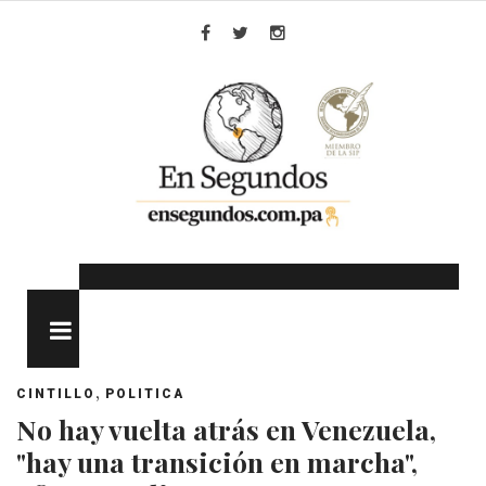
Skip
to
Facebook
Twitter
Instagram
content
MENU
,
CINTILLO
POLITICA
No hay vuelta atrás en Venezuela,
"hay una transición en marcha",