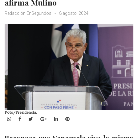
afirma Mulino
Redacción EnSegundos
8 agosto, 2024
Foto/Presidencia.
WhatsApp
Facebook
Twitter
Google+
LinkedIn
Pinterest