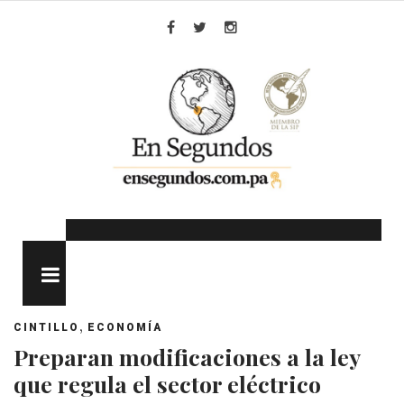
Skip
to
Facebook
Twitter
Instagram
content
MENU
,
CINTILLO
ECONOMÍA
Preparan modificaciones a la ley
que regula el sector eléctrico