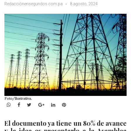
Redacciónensegundos.com.pa
8 agosto, 2024
Foto/Ilustrativa.
WhatsApp
Facebook
Twitter
Google+
LinkedIn
Pinterest
El documento ya tiene un 80% de avance
y la idea es presentarlo a la Asamblea