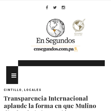
Skip
to
Facebook
Twitter
Instagram
content
MENU
,
CINTILLO
LOCALES
Transparencia Internacional
aplaude la forma en que Mulino