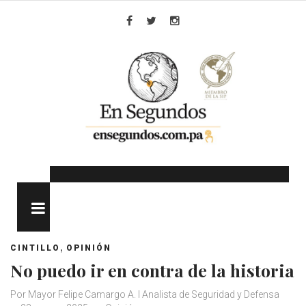
Skip
to
Facebook
Twitter
Instagram
content
MENU
,
CINTILLO
OPINIÓN
No puedo ir en contra de la historia
Por Mayor Felipe Camargo A. I Analista de Seguridad y Defensa