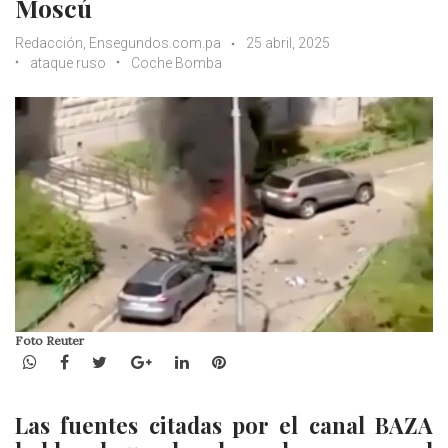
Moscú
Redacción, Ensegundos.com.pa
25 abril, 2025
ataque ruso
Coche Bomba
Foto Reuter
WhatsApp
Facebook
Twitter
Google+
LinkedIn
Pinterest
Las fuentes citadas por el canal BAZA