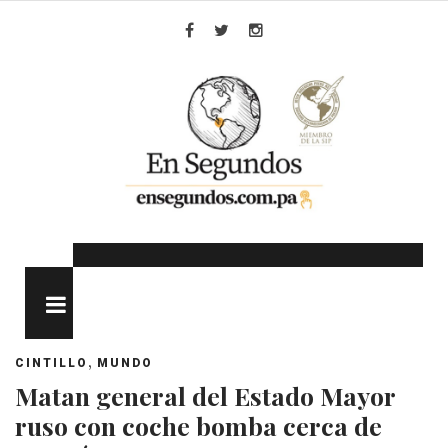
Skip
to
Facebook
Twitter
Instagram
content
MENU
,
CINTILLO
MUNDO
Matan general del Estado Mayor
ruso con coche bomba cerca de