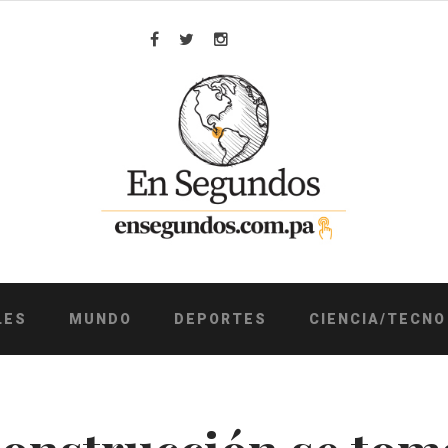
Facebook
Twitter
Instagram
LES
MUNDO
DEPORTES
CIENCIA/TECNO