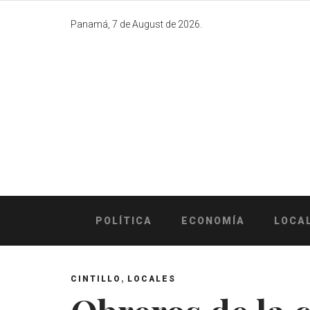
Skip
to
Panamá, 7 de August de 2026.
content
POLÍTICA
ECONOMÍA
LOCA
,
CINTILLO
LOCALES