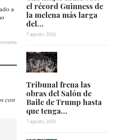
el récord Guinness de
mado a
la melena más larga
no
del…
7 agosto, 2026
omments
Tribunal frena las
obras del Salón de
os con
Baile de Trump hasta
que tenga…
7 agosto, 2026