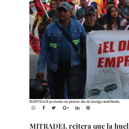
SUNTRACS protesta en pirmer día de huelga indefinida.
WhatsApp
Facebook
Twitter
Google+
LinkedIn
Pinterest
MITRADEL reitera que la huelga