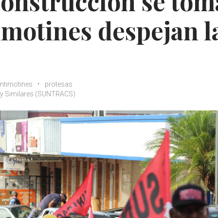
construcción se to
timotines despejan l
ntimotines
protesas
n y Similares (SUNTRACS)