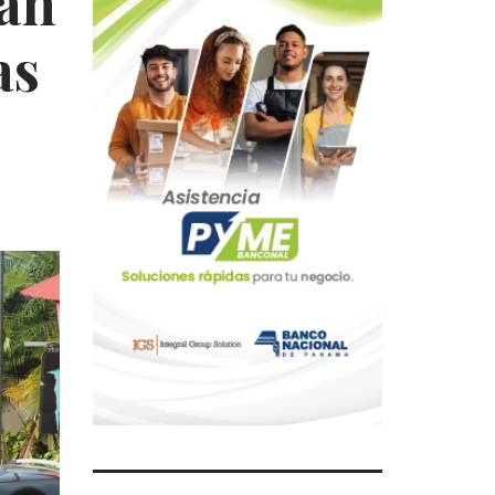
man
as