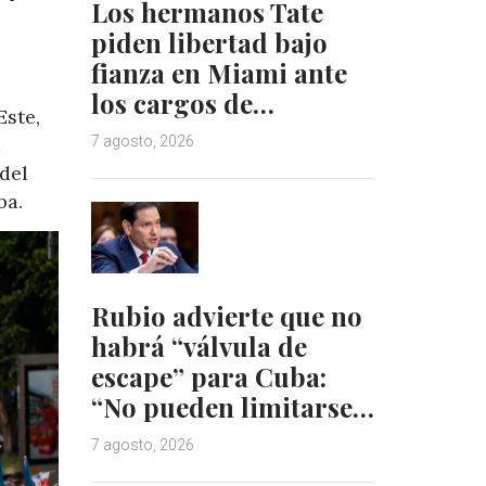
Los hermanos Tate
e
piden libertad bajo
fianza en Miami ante
los cargos de…
Este,
7 agosto, 2026
a
 del
ba.
Rubio advierte que no
habrá “válvula de
escape” para Cuba:
“No pueden limitarse…
7 agosto, 2026