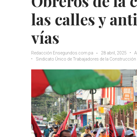
Obreros de la 
las calles y an
vías
Redacción Ensegundos.com.pa
28 abril, 2025
A
Sindicato Único de Trabajadores de la Construcció