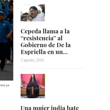
Cepeda llama a la
“resistencia” al
Gobierno de De la
Espriella en un…
7 agosto, 2026
orma ya
Una mujer india bate