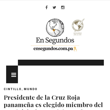
Skip
to
Facebook
Twitter
Instagram
content
MENU
,
CINTILLO
MUNDO
Presidente de la Cruz Roja
panameña es elegido miembro del