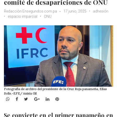
comité de desapariciones de ONU
Redacción Ensegundos.com.pa
17 junio, 2025
adhesión
espacio imparcial
ONU
Fotografía de archivo del presidente de la Cruz Roja panameña, Elías
Solís.-EFE/ Anisia Gil
WhatsApp
Facebook
Twitter
Google+
LinkedIn
Pinterest
Se convierte en el primer panameño en