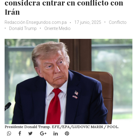
considera entrar en conflicto con
Irán
Redacción Ensegundos.com.pa
17 junio, 2025
Conflicto
Donald Trump
Oriente Medio
Presidente Donald Trump. EFE/EPA/LUDOVIC MARIN / POOL.
WhatsApp
Facebook
Twitter
Google+
LinkedIn
Pinterest