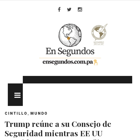
Skip
to
Facebook
Twitter
Instagram
content
MENU
,
CINTILLO
MUNDO
Trump reúne a su Consejo de
Seguridad mientras EE UU