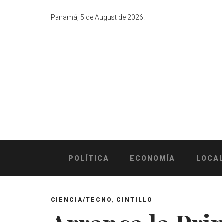
Skip
to
Panamá, 5 de August de 2026.
content
POLÍTICA
ECONOMÍA
LOCA
,
CIENCIA/TECNO
CINTILLO