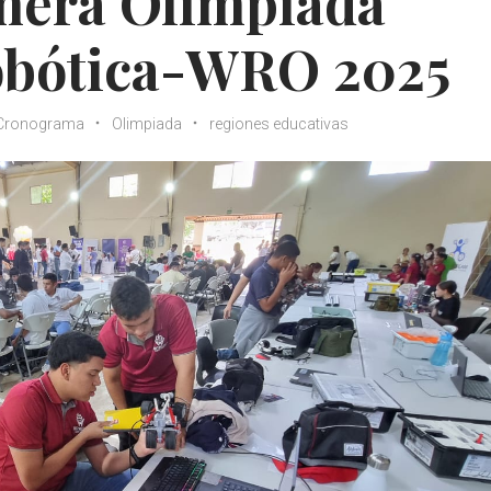
imera Olimpiada
obótica-WRO 2025
Cronograma
Olimpiada
regiones educativas