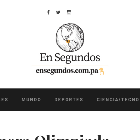
Facebook
Twitter
Instagram
LES
MUNDO
DEPORTES
CIENCIA/TECNO