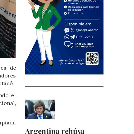
les de
adores
stacó.
odo el
ional,
mpiada
Argentina rehúsa