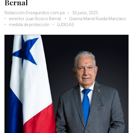
Bernal
Redacción Ensegundos.com.pa
30 junio, 2025
exrector Juan Bosco Bernal.
Gianna Mariel Rueda Manzano
medida de protección
UJDELAS