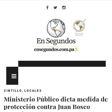
Skip
to
Facebook
Twitter
Instagram
content
MENU
,
CINTILLO
LOCALES
Ministerio Público dicta medida de
protección contra Juan Bosco