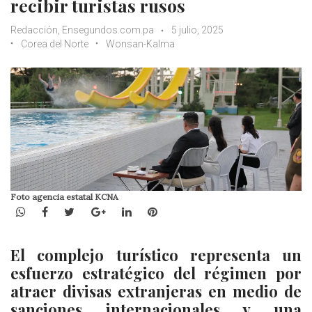
recibir turistas rusos
Redacción, Ensegundos.com.pa
5 julio, 2025
Corea del Norte
Wonsan-Kalma
Foto agencia estatal KCNA
WhatsApp
Facebook
Twitter
Google+
LinkedIn
Pinterest
El complejo turístico representa un
esfuerzo estratégico del régimen por
atraer divisas extranjeras en medio de
sanciones internacionales y una