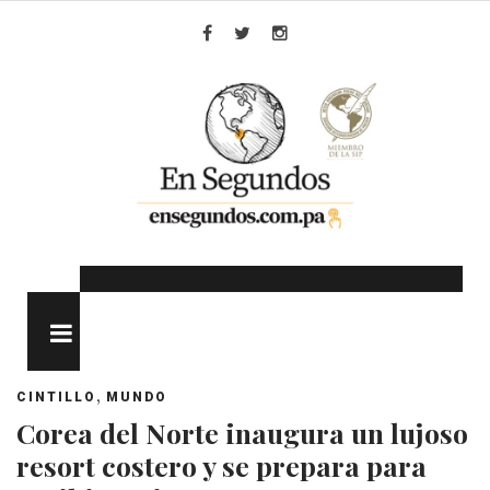
Skip
to
Facebook
Twitter
Instagram
content
MENU
,
CINTILLO
MUNDO
Corea del Norte inaugura un lujoso
resort costero y se prepara para